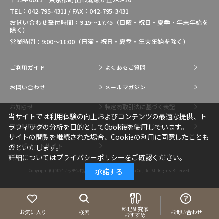
TEL：042-795-4311 / FAX：042-795-3431
お問い合わせ受付時間：9:15～17:45（日曜・祝日・夏季・年末年始を
除く）
営業時間：9:00～18:00（日曜・祝日・夏季・年末年始を除く）
ご利用ガイド
よくあるご質問
お問い合わせ
メールマガジン
お知らせ
特定商取引法に基づく表記
当サイトでは利用体験の向上およびコンテンツの最適な提供、ト
総合利用規約
個人情報保護ポリシー
ラフィックの分析を目的としてCookieを使用しています。
サイトの閲覧を継続された場合、Cookieの利用に同意したことも
コーポレートサイト
のといたします。
詳細については
プライバシーポリシー
をご確認ください。
承諾する
Copyright (C) 2024
キッチン用品・調理用品の通販はIkesho Co.,Ltd.
All Rights Reserved.
料理研究家
お気に入り
検索
お問い合わせ
おすすめ