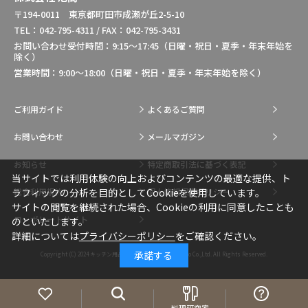
〒194-0011 東京都町田市成瀬が丘2-5-10
TEL：042-795-4311 / FAX：042-795-3431
お問い合わせ受付時間：9:15～17:45（日曜・祝日・夏季・年末年始を
除く）
営業時間：9:00～18:00（日曜・祝日・夏季・年末年始を除く）
ご利用ガイド
よくあるご質問
お問い合わせ
メールマガジン
お知らせ
特定商取引法に基づく表記
当サイトでは利用体験の向上およびコンテンツの最適な提供、ト
総合利用規約
個人情報保護ポリシー
ラフィックの分析を目的としてCookieを使用しています。
サイトの閲覧を継続された場合、Cookieの利用に同意したことも
コーポレートサイト
のといたします。
詳細については
プライバシーポリシー
をご確認ください。
承諾する
Copyright (C) 2024
キッチン用品・調理用品の通販はIkesho Co.,Ltd.
All Rights Reserved.