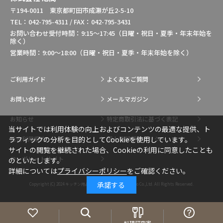
〒194-0011 東京都町田市成瀬が丘2-5-10
TEL：042-795-4311 / FAX：042-795-3431
お問い合わせ受付時間：9:15～17:45（日曜・祝日・夏季・年末年始を
除く）
営業時間：9:00～18:00（日曜・祝日・夏季・年末年始を除く）
ご利用ガイド
よくあるご質問
お問い合わせ
メールマガジン
お知らせ
特定商取引法に基づく表記
当サイトでは利用体験の向上およびコンテンツの最適な提供、ト
総合利用規約
個人情報保護ポリシー
ラフィックの分析を目的としてCookieを使用しています。
サイトの閲覧を継続された場合、Cookieの利用に同意したことも
コーポレートサイト
のといたします。
詳細については
プライバシーポリシー
をご確認ください。
承諾する
Copyright (C) 2024
キッチン用品・調理用品の通販はIkesho Co.,Ltd.
All Rights Reserved.