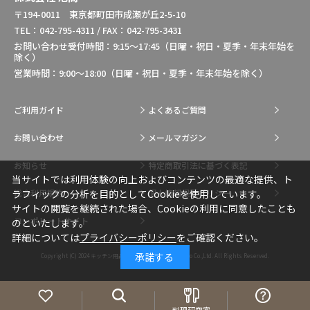
〒194-0011 東京都町田市成瀬が丘2-5-10
TEL：042-795-4311 / FAX：042-795-3431
お問い合わせ受付時間：9:15～17:45（日曜・祝日・夏季・年末年始を
除く）
営業時間：9:00～18:00（日曜・祝日・夏季・年末年始を除く）
ご利用ガイド
よくあるご質問
お問い合わせ
メールマガジン
お知らせ
特定商取引法に基づく表記
当サイトでは利用体験の向上およびコンテンツの最適な提供、ト
総合利用規約
個人情報保護ポリシー
ラフィックの分析を目的としてCookieを使用しています。
サイトの閲覧を継続された場合、Cookieの利用に同意したことも
コーポレートサイト
のといたします。
詳細については
プライバシーポリシー
をご確認ください。
承諾する
Copyright (C) 2024
キッチン用品・調理用品の通販はIkesho Co.,Ltd.
All Rights Reserved.