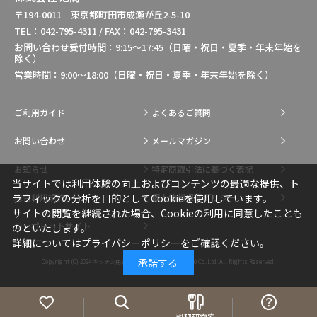
〒194-0011 東京都町田市成瀬が丘2-5-10
TEL：042-795-4311 / FAX：042-795-3431
お問い合わせ受付時間：9:15～17:45（日曜・祝日・夏季・年末年始を
除く）
営業時間：9:00～18:00（日曜・祝日・夏季・年末年始を除く）
ご利用ガイド
よくあるご質問
お問い合わせ
メールマガジン
お知らせ
特定商取引法に基づく表記
当サイトでは利用体験の向上およびコンテンツの最適な提供、ト
総合利用規約
個人情報保護ポリシー
ラフィックの分析を目的としてCookieを使用しています。
サイトの閲覧を継続された場合、Cookieの利用に同意したことも
コーポレートサイト
のといたします。
詳細については
プライバシーポリシー
をご確認ください。
承諾する
Copyright (C) 2024
キッチン用品・調理用品の通販はIkesho Co.,Ltd.
All Rights Reserved.