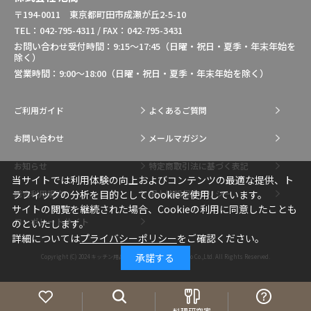
〒194-0011 東京都町田市成瀬が丘2-5-10
TEL：042-795-4311 / FAX：042-795-3431
お問い合わせ受付時間：9:15～17:45（日曜・祝日・夏季・年末年始を
除く）
営業時間：9:00～18:00（日曜・祝日・夏季・年末年始を除く）
ご利用ガイド
よくあるご質問
お問い合わせ
メールマガジン
お知らせ
特定商取引法に基づく表記
当サイトでは利用体験の向上およびコンテンツの最適な提供、ト
総合利用規約
個人情報保護ポリシー
ラフィックの分析を目的としてCookieを使用しています。
サイトの閲覧を継続された場合、Cookieの利用に同意したことも
コーポレートサイト
のといたします。
詳細については
プライバシーポリシー
をご確認ください。
承諾する
Copyright (C) 2024
キッチン用品・調理用品の通販はIkesho Co.,Ltd.
All Rights Reserved.