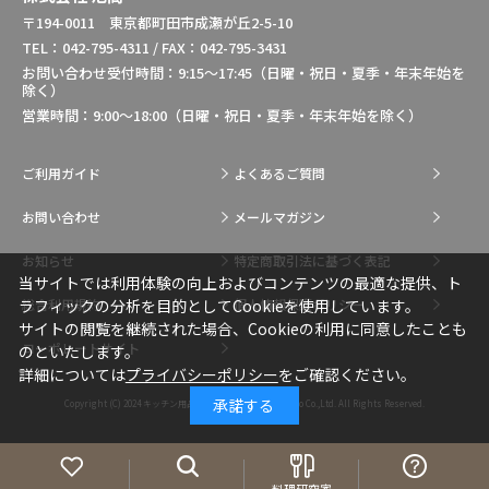
〒194-0011 東京都町田市成瀬が丘2-5-10
TEL：042-795-4311 / FAX：042-795-3431
お問い合わせ受付時間：9:15～17:45（日曜・祝日・夏季・年末年始を
除く）
営業時間：9:00～18:00（日曜・祝日・夏季・年末年始を除く）
ご利用ガイド
よくあるご質問
お問い合わせ
メールマガジン
お知らせ
特定商取引法に基づく表記
当サイトでは利用体験の向上およびコンテンツの最適な提供、ト
総合利用規約
個人情報保護ポリシー
ラフィックの分析を目的としてCookieを使用しています。
サイトの閲覧を継続された場合、Cookieの利用に同意したことも
コーポレートサイト
のといたします。
詳細については
プライバシーポリシー
をご確認ください。
承諾する
Copyright (C) 2024
キッチン用品・調理用品の通販はIkesho Co.,Ltd.
All Rights Reserved.