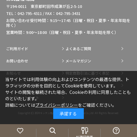
〒194-0011 東京都町田市成瀬が丘2-5-10
TEL：042-795-4311 / FAX：042-795-3431
お問い合わせ受付時間：9:15～17:45（日曜・祝日・夏季・年末年始を
除く）
営業時間：9:00～18:00（日曜・祝日・夏季・年末年始を除く）
ご利用ガイド
よくあるご質問
お問い合わせ
メールマガジン
お知らせ
特定商取引法に基づく表記
当サイトでは利用体験の向上およびコンテンツの最適な提供、ト
総合利用規約
個人情報保護ポリシー
ラフィックの分析を目的としてCookieを使用しています。
サイトの閲覧を継続された場合、Cookieの利用に同意したことも
コーポレートサイト
のといたします。
詳細については
プライバシーポリシー
をご確認ください。
承諾する
Copyright (C) 2024
キッチン用品・調理用品の通販はIkesho Co.,Ltd.
All Rights Reserved.